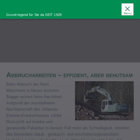
Menu
Grund-legend für Sie da SEIT 1928
Abbrucharbeiten – effizient, aber behutsam
Beim Abbruch der Alten
Wäscherei in Neuss leisteten
Bagger extrem leise ihre Arbeit.
Aufgrund der unmittelbaren
Nachbarschaft des Johanna-
Etienne-Krankenhauses zählte
Rücksicht auf kranke und
genesende Patienten in diesem Fall mehr als Schnelligkeit. Inmitten
des besonders staub-, geräusch- und erschütterungssensiblen